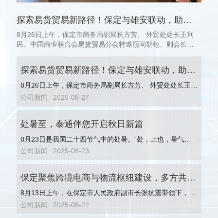
探索易货贸易新路径！保定与雄安联动，助
8月26日上午，保定市商务局副局长方芳、 外贸处处长王利
力...
民、中国商业联合会易货贸易分会特邀顾问胡翎、副会长吴
庆涛、俄罗斯阿穆尔州工商会中国代...
探索易货贸易新路径！保定与雄安联动，助力
8月26日上午，保定市商务局副局长方芳、 外贸处处长王利
企业打通对俄合作“新通道”
民、中国商业联合会易货贸易分会特邀顾问胡翎、副会长吴
公司新闻
2025-08-27
庆涛、俄罗斯阿穆尔州工商会中国代...
处暑至，泰通伴您开启秋日新篇
8月23日是我国二十四节气中的处暑。“处，止也，暑气至
此而止矣”，处暑意味着炎热逐渐退场，凉爽的秋日正袅袅
公司新闻
2025-08-23
而来 。
保定聚焦跨境电商与物流枢纽建设，多方共商
8月13日上午，在保定市人民政府副市长张抗震带领下，市
发展大计
商务局局长张文静、保定海关副关长张金宝、市邮政管理局
公司新闻
2025-08-22
副局长樊帆、莲池区政府常务副区长...