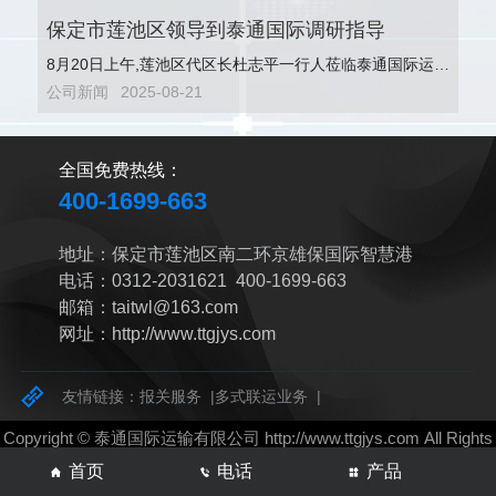
保定市莲池区领导到泰通国际调研指导
8月20日上午,莲池区代区长杜志平一行人莅临泰通国际运输
有限公司调研指导。公司董事长楚轩携核心团队全程陪同，
公司新闻
2025-08-21
通过现场参观、交流等形式，向领导...
全国免费热线：
400-1699-663
地址：保定市莲池区南二环京雄保国际智慧港
电话：0312-2031621 400-1699-663
邮箱：taitwl@163.com
网址：http://www.ttgjys.com
友情链接：
报关服务
|
多式联运业务
|
Copyright © 泰通国际运输有限公司
http://www.ttgjys.com
All Rights
Reserved
网站制作
：
三金科技
备案号：
冀ICP备16016091号-2
首页
电话
产品
网站地图